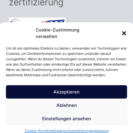
zertifizierung
Cookie-Zustimmung
verwalten
Um dir ein optimales Erlebnis zu bieten, verwenden wir Technologien wie
Schreibe einen Kommentar
Cookies, um Geräteinformationen zu speichern und/oder darauf
zuzugreifen. Wenn du diesen Technologien zustimmst, können wir Daten
wie das Surfverhalten oder eindeutige IDs auf dieser Website verarbeiten.
Du musst
angemeldet
sein, um einen
Wenn du deine Zustimmung nicht erteilst oder zurückziehst, können
Kommentar abzugeben.
bestimmte Merkmale und Funktionen beeinträchtigt werden.
Akzeptieren
Ablehnen
Startseite
|
Unternehmen
|
Datenschutz
|
Impressum
|
Kontakt
|
Karriere
Einstellungen ansehen
Schweißerei Schlichting © 2026
Cookie-Richtlinie
Datenschutzerklärung
Impressum